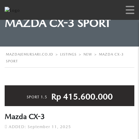
MAZDA CX-3 SPORT
MAZDAJEMURSARI.CO.ID
>
LISTINGS
>
NEW
>
MAZDA CX-3
SPORT
Rp 415.600.000
SPORT 1.5
Mazda CX-3
ADDED: September 11, 2025