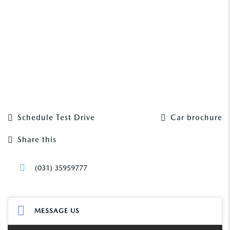
Schedule Test Drive
Car brochure
Share this
Facebook
Mastodon
Email
Share
(031) 35959777
MESSAGE US